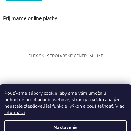
Prijímame online platby
FLEX.SK
STROJÁRSKE CENTRUM - MT
Používame súbory cookie, aby sme vám umožnili
Vytvoril Shoptet
pohodlné prehliadanie webovej stránky a vďaka analýze
neustále zlepšovali jej funkcie, výkon a použiteľnosť.
Viac
Copyright 2026
Strojárske Centrum - MT
. Všetky práva
informácií
vyhradené.
Upraviť nastavenie cookies
Nastavenie