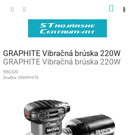
Prejsť
NÁKU
na
obsah
KOŠÍK
GRAPHITE Vibračná brúska 220W
GRAPHITE Vibračná brúska 220W
59G320
Značka:
GRAPHITE