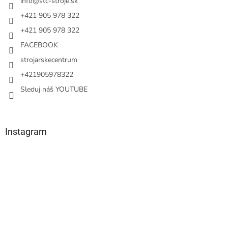
i
info
@
stc-stroje.sk
e
+421 905 978 322
+421 905 978 322
FACEBOOK
strojarskecentrum
+421905978322
Sleduj náš YOUTUBE
Instagram