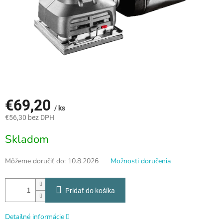
€69,20
/ ks
€56,30 bez DPH
Jednotková
Skladom
cena:
Môžeme doručiť do:
10.8.2026
Možnosti doručenia
Pridať do košíka
Detailné informácie