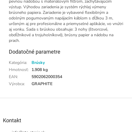
pevnou nádobou s materiálovým filtrom, zachytávajúcim
výstup. Výhodou zariadenia je systém rýchlej výmeny
brúsneho papiera. Zariadenie je vybavené flexibilným a
odolným pogumovaným napájacím káblom s dĺžkou 3 m,
určeným aj pre profesionálne a priemyselné aplikácie, vo vnútri
aj vonku. Sada s brúskou obsahuje: 3 nohy (štvorcové,
obdĺžnikové a trojuholníkové), brúsny papier a nádobu na
prach.
Dodatočné parametre
Kategória
:
Brúsky
Hmotnosť
:
1.908 kg
EAN
:
5902062000354
Výrobca
:
GRAPHITE
Z
á
p
ä
Kontakt
t