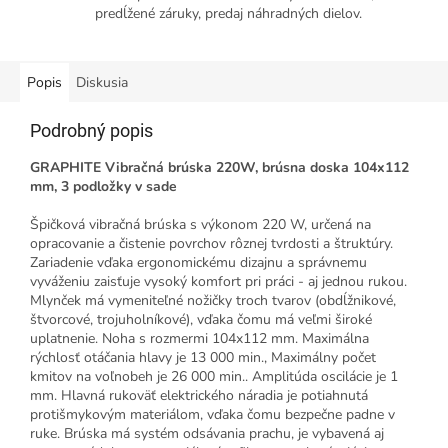
predĺžené záruky, predaj náhradných dielov.
Popis
Diskusia
Podrobný popis
GRAPHITE Vibračná brúska 220W, brúsna doska 104x112
mm, 3 podložky v sade
Špičková vibračná brúska s výkonom 220 W, určená na
opracovanie a čistenie povrchov rôznej tvrdosti a štruktúry.
Zariadenie vďaka ergonomickému dizajnu a správnemu
vyváženiu zaisťuje vysoký komfort pri práci - aj jednou rukou.
Mlynček má vymeniteľné nožičky troch tvarov (obdĺžnikové,
štvorcové, trojuholníkové), vďaka čomu má veľmi široké
uplatnenie. Noha s rozmermi 104x112 mm. Maximálna
rýchlosť otáčania hlavy je 13 000 min., Maximálny počet
kmitov na voľnobeh je 26 000 min.. Amplitúda oscilácie je 1
mm. Hlavná rukoväť elektrického náradia je potiahnutá
protišmykovým materiálom, vďaka čomu bezpečne padne v
ruke. Brúska má systém odsávania prachu, je vybavená aj