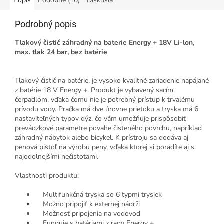
Popis
Podobné (10)
Diskusia
Podrobný popis
Tlakový čistič záhradný na baterie Energy + 18V Li-lon,
max. tlak 24 bar, bez batérie
Tlakový čistič na batérie, je vysoko kvalitné zariadenie napájané
z batérie 18 V Energy +. Produkt je vybavený sacím
čerpadlom, vďaka čomu nie je potrebný prístup k trvalému
prívodu vody. Pračka má dve úrovne prietoku a tryska má 6
nastaviteľných typov dýz, čo vám umožňuje prispôsobiť
prevádzkové parametre povahe čisteného povrchu, napríklad
záhradný nábytok alebo bicykel. K prístroju sa dodáva aj
penová pištoľ na výrobu peny, vďaka ktorej si poradíte aj s
najodolnejšími nečistotami.
Vlastnosti produktu:
Multifunkčná tryska so 6 typmi trysiek
Možno pripojiť k externej nádrži
Možnosť pripojenia na vodovod
Funguje s batériami z rady Energy +