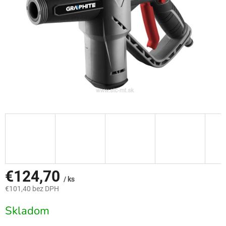
€124,70
/ ks
€101,40 bez DPH
Jednotková
Skladom
cena: