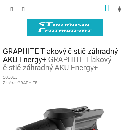
Prejsť
NÁKU
na
obsah
KOŠÍK
GRAPHITE Tlakový čistič záhradný
AKU Energy+
GRAPHITE Tlakový
čistič záhradný AKU Energy+
58G083
Značka:
GRAPHITE