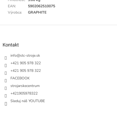
EAN
:
5902062510075
Výrobca
:
GRAPHITE
Z
á
p
ä
Kontakt
t
i
info
@
stc-stroje.sk
e
+421 905 978 322
+421 905 978 322
FACEBOOK
strojarskecentrum
+421905978322
Sleduj náš YOUTUBE