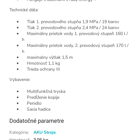
Technické dáta:
Tlak 1. prevodového stupňa 1,9 MPa / 19 barov
Tlak 2. prevodového stupňa 2,4 MPa / 24 barov
Maximálny prietok vody 1. prevodový stupeň 160 l /
h
Maximálny prietok vody, 2. prevodový stupeň 170 l /
h
maximalny výtlak 1,5 m
Hmotnosť 1,1 kg
Trieda ochrany III
Vybavenie:
Multifunkčná tryska
Predĺženie kopije
Penidlo
Sacia hadica
Dodatočné parametre
Kategória
:
AKU Stroje
Hmotnosť
:
3.06 kg