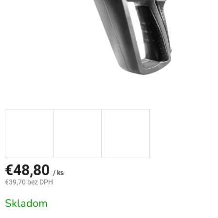
€48,80
/ ks
€39,70 bez DPH
Jednotková
Skladom
cena: