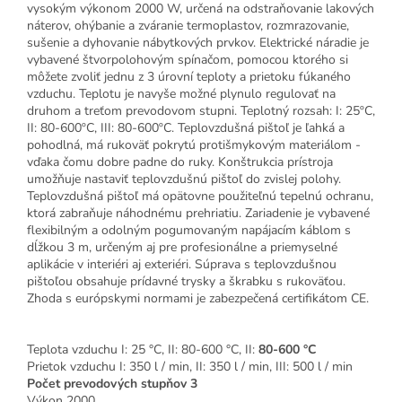
vysokým výkonom 2000 W, určená na odstraňovanie lakových
náterov, ohýbanie a zváranie termoplastov, rozmrazovanie,
sušenie a dyhovanie nábytkových prvkov. Elektrické náradie je
vybavené štvorpolohovým spínačom, pomocou ktorého si
môžete zvoliť jednu z 3 úrovní teploty a prietoku fúkaného
vzduchu. Teplotu je navyše možné plynulo regulovať na
druhom a treťom prevodovom stupni. Teplotný rozsah: I: 25ºC,
II: 80-600ºC, III: 80-600ºC. Teplovzdušná pištoľ je ľahká a
pohodlná, má rukoväť pokrytú protišmykovým materiálom -
vďaka čomu dobre padne do ruky. Konštrukcia prístroja
umožňuje nastaviť teplovzdušnú pištoľ do zvislej polohy.
Teplovzdušná pištoľ má opätovne použiteľnú tepelnú ochranu,
ktorá zabraňuje náhodnému prehriatiu. Zariadenie je vybavené
flexibilným a odolným pogumovaným napájacím káblom s
dĺžkou 3 m, určeným aj pre profesionálne a priemyselné
aplikácie v interiéri aj exteriéri. Súprava s teplovzdušnou
pištoľou obsahuje prídavné trysky a škrabku s rukoväťou.
Zhoda s európskymi normami je zabezpečená certifikátom CE.
Teplota vzduchu I: 25 °C, II: 80-600 °C, II:
80-600 °C
Prietok vzduchu I: 350 l / min, II: 350 l / min, III: 500 l / min
Počet prevodových stupňov 3
Výkon 2000