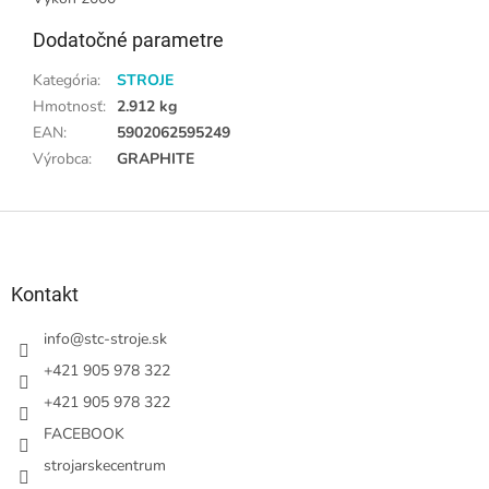
Dodatočné parametre
Kategória
:
STROJE
Hmotnosť
:
2.912 kg
EAN
:
5902062595249
Výrobca
:
GRAPHITE
Z
á
p
ä
Kontakt
t
i
info
@
stc-stroje.sk
e
+421 905 978 322
+421 905 978 322
FACEBOOK
strojarskecentrum