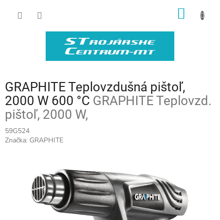
Prejsť
NÁKU
na
obsah
KOŠÍK
GRAPHITE Teplovzdušná pištoľ,
2000 W 600 °C
GRAPHITE Teplovzd.
pištoľ, 2000 W,
59G524
Značka:
GRAPHITE