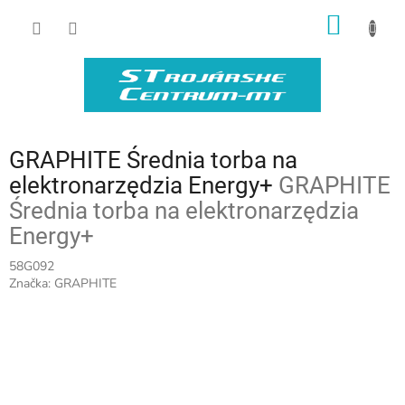
Prejsť
NÁKU
na
obsah
KOŠÍK
GRAPHITE Średnia torba na
elektronarzędzia Energy+
GRAPHITE
Średnia torba na elektronarzędzia
Energy+
58G092
Značka:
GRAPHITE