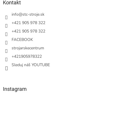
ä
Kontakt
t
i
info
@
stc-stroje.sk
e
+421 905 978 322
+421 905 978 322
FACEBOOK
strojarskecentrum
+421905978322
Sleduj náš YOUTUBE
Instagram