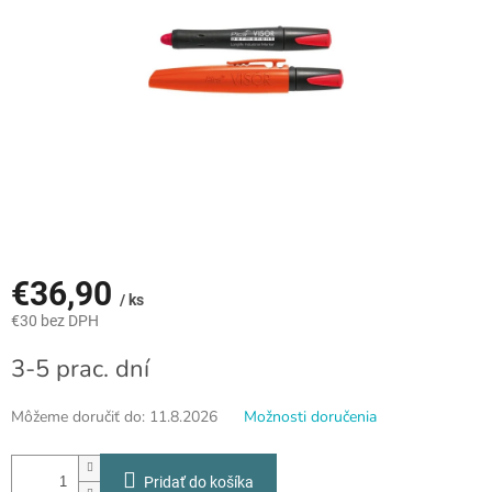
€36,90
/ ks
€30 bez DPH
Jednotková
3-5 prac. dní
cena:
Môžeme doručiť do:
11.8.2026
Možnosti doručenia
Pridať do košíka