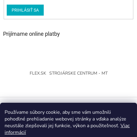
PRIHLÁSIŤ SA
Prijímame online platby
FLEX.SK
STROJÁRSKE CENTRUM - MT
Používame súbory cookie, aby sme vám umožnili
Vytvoril Shoptet
pohodlné prehliadanie webovej stránky a vďaka analýze
neustále zlepšovali jej funkcie, výkon a použiteľnosť.
Viac
Copyright 2026
Strojárske Centrum - MT
. Všetky práva
informácií
vyhradené.
Upraviť nastavenie cookies