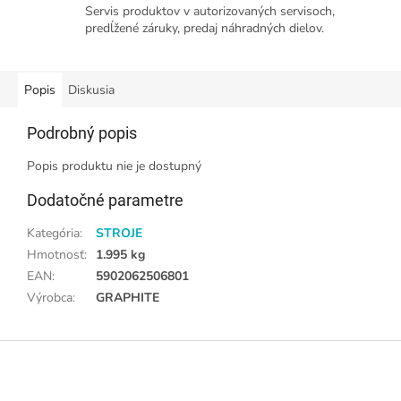
Servis produktov v autorizovaných servisoch,
predĺžené záruky, predaj náhradných dielov.
Popis
Diskusia
Podrobný popis
Popis produktu nie je dostupný
Dodatočné parametre
Kategória
:
STROJE
Hmotnosť
:
1.995 kg
EAN
:
5902062506801
Výrobca
:
GRAPHITE
Z
á
p