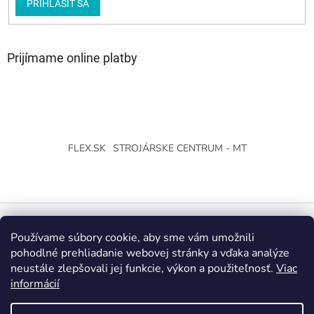
PRIHLÁSIŤ SA
Prijímame online platby
FLEX.SK
STROJÁRSKE CENTRUM - MT
Používame súbory cookie, aby sme vám umožnili
Vytvoril Shoptet
pohodlné prehliadanie webovej stránky a vďaka analýze
neustále zlepšovali jej funkcie, výkon a použiteľnosť.
Viac
Copyright 2026
Strojárske Centrum - MT
. Všetky práva
informácií
vyhradené.
Upraviť nastavenie cookies