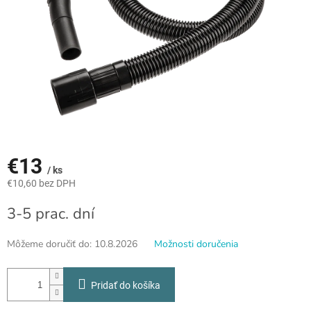
€13
/ ks
€10,60 bez DPH
Jednotková
3-5 prac. dní
cena:
Môžeme doručiť do:
10.8.2026
Možnosti doručenia
Pridať do košíka