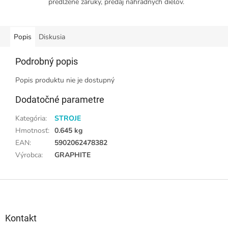
predĺžené záruky, predaj náhradných dielov.
Popis
Diskusia
Podrobný popis
Popis produktu nie je dostupný
Dodatočné parametre
Kategória
:
STROJE
Hmotnosť
:
0.645 kg
EAN
:
5902062478382
Výrobca
:
GRAPHITE
Z
á
p
ä
Kontakt