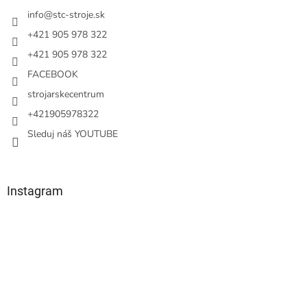
t
i
info
@
stc-stroje.sk
e
+421 905 978 322
+421 905 978 322
FACEBOOK
strojarskecentrum
+421905978322
Sleduj náš YOUTUBE
Instagram