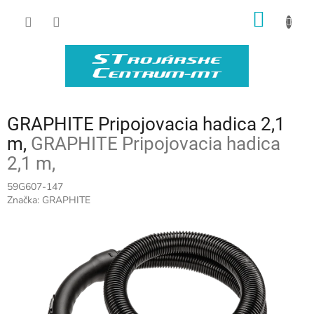
Prejsť
NÁKU
na
obsah
KOŠÍK
GRAPHITE Pripojovacia hadica 2,1
m,
GRAPHITE Pripojovacia hadica
2,1 m,
59G607-147
Značka:
GRAPHITE