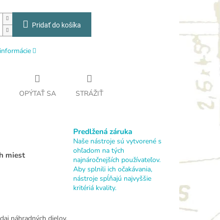
Pridať do košíka
informácie
OPÝTAŤ SA
STRÁŽIŤ
Predlžená záruka
Naše nástroje sú vytvorené s
ohľadom na tých
h miest
najnáročnejších používateľov.
Aby splnili ich očakávania,
nástroje spĺňajú najvyššie
kritériá kvality.
daj náhradných dielov.