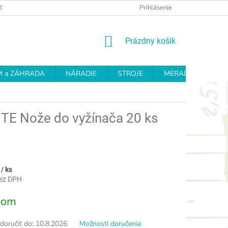
OCHRANY OSOBNÝCH ÚDAJOV
REKLAMAČNÝ PROTOKOL
Prihlásenie
OD
NÁKUPNÝ
Prázdny košík
KOŠÍK
 a ZÁHRADA
NÁRADIE
STROJE
MERADLÁ
BR
E Nože do vyžínača 20 ks
9
/ ks
bez DPH
ová
dom
oručiť do:
10.8.2026
Možnosti doručenia