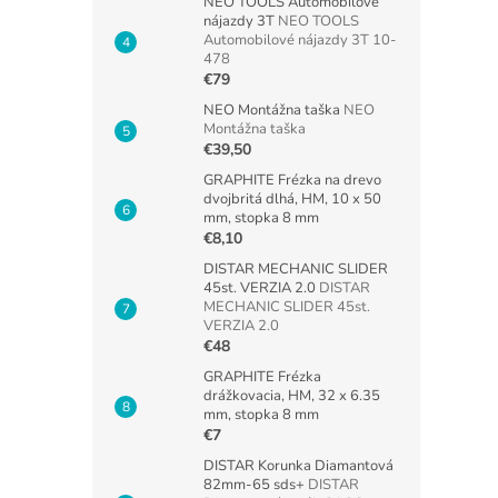
NEO TOOLS Automobilové
nájazdy 3T
NEO TOOLS
Automobilové nájazdy 3T 10-
478
€79
NEO Montážna taška
NEO
Montážna taška
€39,50
GRAPHITE Frézka na drevo
dvojbritá dlhá, HM, 10 x 50
mm, stopka 8 mm
€8,10
DISTAR MECHANIC SLIDER
45st. VERZIA 2.0
DISTAR
MECHANIC SLIDER 45st.
VERZIA 2.0
€48
GRAPHITE Frézka
drážkovacia, HM, 32 x 6.35
mm, stopka 8 mm
€7
DISTAR Korunka Diamantová
82mm-65 sds+
DISTAR