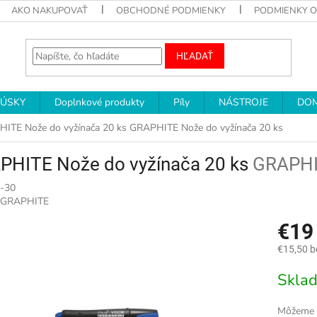
AKO NAKUPOVAŤ
OBCHODNÉ PODMIENKY
PODMIENKY 
HĽADAŤ
RÚSKY
Doplnkové produkty
Píly
NÁSTROJE
DOM
ITE Nože do vyžínača 20 ks
GRAPHITE Nože do vyžínača 20 ks
PHITE Nože do vyžínača 20 ks
GRAPHIT
-30
GRAPHITE
€1
€15,50 
Jednotk
Skla
cena:
Môžeme d