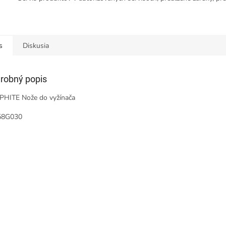
s
Diskusia
robný popis
HITE Nože do vyžínača
58G030