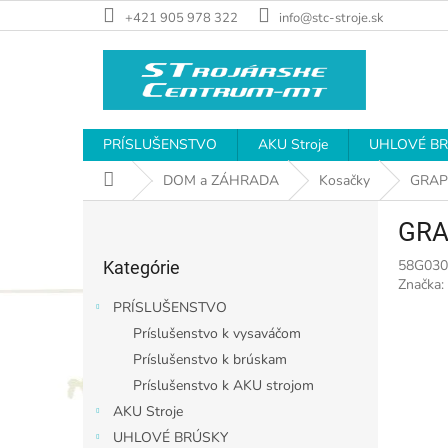
Prejsť
+421 905 978 322
info@stc-stroje.sk
na
obsah
PRÍSLUŠENSTVO
AKU Stroje
UHLOVÉ B
Domov
DOM a ZÁHRADA
Kosačky
GRAPH
B
GRA
o
Preskočiť
č
58G030
Kategórie
kategórie
n
Značka:
ý
PRÍSLUŠENSTVO
p
Príslušenstvo k vysaváčom
a
Príslušenstvo k brúskam
n
e
Príslušenstvo k AKU strojom
l
AKU Stroje
UHLOVÉ BRÚSKY