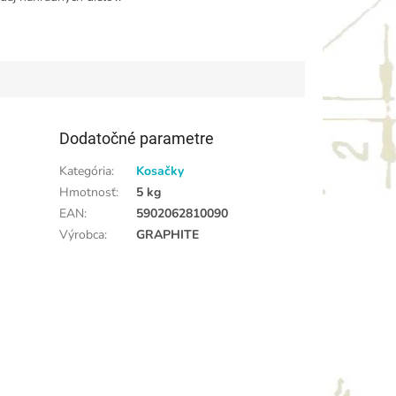
Dodatočné parametre
Kategória
:
Kosačky
Hmotnosť
:
5 kg
EAN
:
5902062810090
Výrobca
:
GRAPHITE