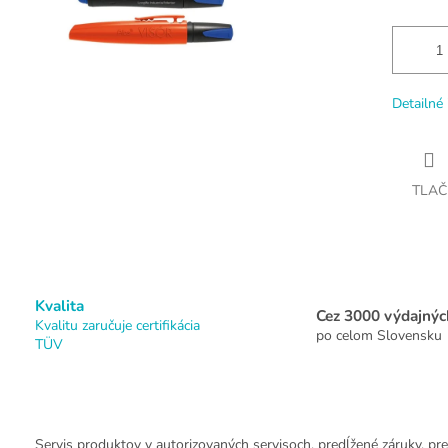
Detailné 
TLAČ
Kvalita
Cez 3000 výdajnýc
Kvalitu zaručuje certifikácia
po celom Slovensku
TÜV
Servis produktov v autorizovaných servisoch, predĺžené záruky, pre