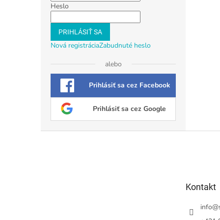
Heslo
PRIHLÁSIŤ SA
Nová registrácia
Zabudnuté heslo
alebo
Prihlásiť sa cez Facebook
Prihlásiť sa cez Google
Z
á
p
ä
t
Kontakt
i
e
info
@