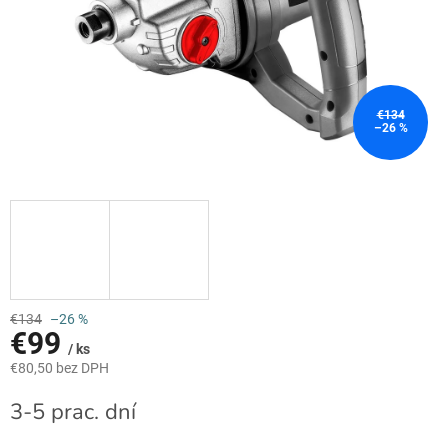
€134
–26 %
€134
–26 %
€99
/ ks
€80,50 bez DPH
Jednotková
3-5 prac. dní
cena: