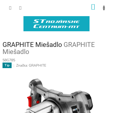
Prejsť
NÁKU
na
obsah
KOŠÍK
GRAPHITE Miešadlo
GRAPHITE
Miešadlo
58G785
Značka:
GRAPHITE
Tip