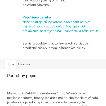
Cez 3000 výdajných miest
po celom Slovensku
Predlžená záruka
Naše nástroje sú vytvorené s ohľadom na tých
najnáročnejších používateľov. Aby splnili ich
očakávania, nástroje spĺňajú najvyššie kritériá kvality.
Servis produktov v autorizovaných servisoch,
predĺžené záruky, predaj náhradných dielov.
Popis
Diskusia
Podrobný popis
Miešadlo GRAPHITE s motorom 1 400 W, určený na
miešanie sadrovej hmoty, lepiacich mált alebo farieb. Miešadlo
je vďaka svojej odolnej štruktúre a efektívnemu systému