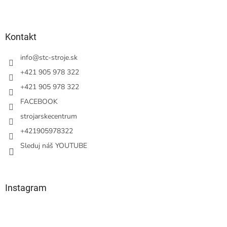
Z
á
p
ä
Kontakt
t
i
info
@
stc-stroje.sk
e
+421 905 978 322
+421 905 978 322
FACEBOOK
strojarskecentrum
+421905978322
Sleduj náš YOUTUBE
Instagram