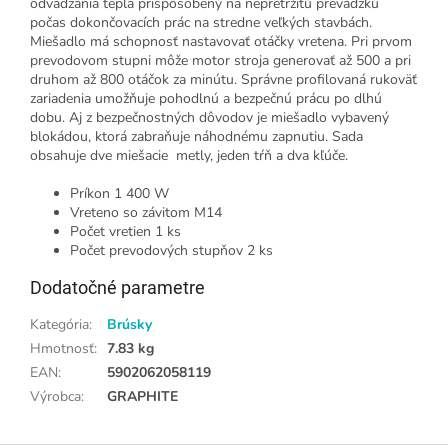
odvádzania tepla prispôsobený na nepretržitú prevádzku
počas dokončovacích prác na stredne veľkých stavbách.
Miešadlo má schopnosť nastavovať otáčky vretena. Pri prvom
prevodovom stupni môže motor stroja generovať až 500 a pri
druhom až 800 otáčok za minútu. Správne profilovaná rukoväť
zariadenia umožňuje pohodlnú a bezpečnú prácu po dlhú
dobu. Aj z bezpečnostných dôvodov je miešadlo vybavený
blokádou, ktorá zabraňuje náhodnému zapnutiu. Sada
obsahuje dve miešacie metly, jeden tŕň a dva kľúče.
Príkon 1 400 W
Vreteno so závitom M14
Počet vretien 1 ks
Počet prevodových stupňov 2 ks
Dodatočné parametre
Kategória
:
Brúsky
Hmotnosť
:
7.83 kg
EAN
:
5902062058119
Výrobca
:
GRAPHITE