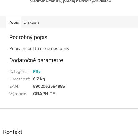
predĺžené záruky, predaj náhradných dielov.
Popis
Diskusia
Podrobný popis
Popis produktu nie je dostupný
Dodatočné parametre
Kategória
:
Píly
Hmotnosť
:
6.7 kg
EAN
:
5902062584885
Výrobca
:
GRAPHITE
Z
á
p
ä
Kontakt