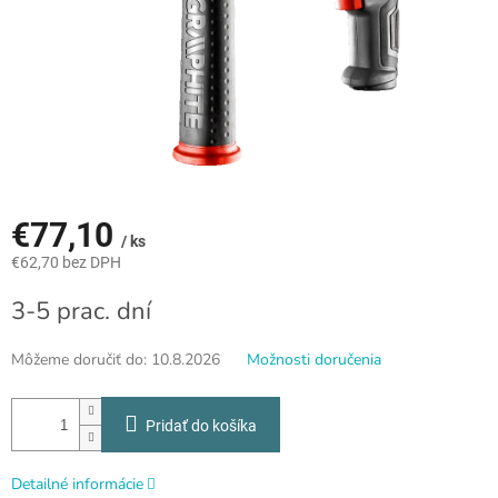
€77,10
/ ks
€62,70 bez DPH
Jednotková
3-5 prac. dní
cena:
Môžeme doručiť do:
10.8.2026
Možnosti doručenia
Pridať do košíka
Detailné informácie