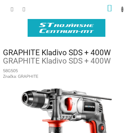
Prejsť
NÁKU
na
obsah
KOŠÍK
GRAPHITE Kladivo SDS + 400W
GRAPHITE Kladivo SDS + 400W
58G505
Značka:
GRAPHITE