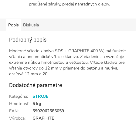
predĺžené záruky, predaj náhradných dielov.
Popis
Diskusia
Podrobný popis
Moderné vŕtacie kladivo SDS + GRAPHITE 400 W, má funkcie
vŕtania a pneumatické vŕtacie kladivo. Zariadenie sa vyznačuje
extrémne nízkou hmotnosťou a veľkosťou. Vŕtacie kladivo pre
vŕtanie otvorov do 12 mm v priemere do betónu a muriva,
oceľové 12 mm a 20
Dodatočné parametre
Kategória
:
STROJE
Hmotnosť
:
5 kg
EAN
:
5902062585059
Výrobca
:
GRAPHITE
Z