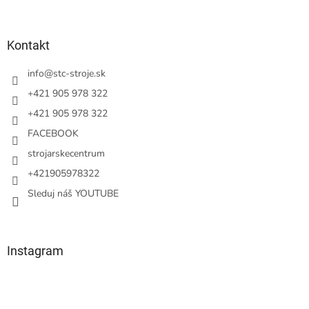
á
p
ä
Kontakt
t
i
info
@
stc-stroje.sk
e
+421 905 978 322
+421 905 978 322
FACEBOOK
strojarskecentrum
+421905978322
Sleduj náš YOUTUBE
Instagram