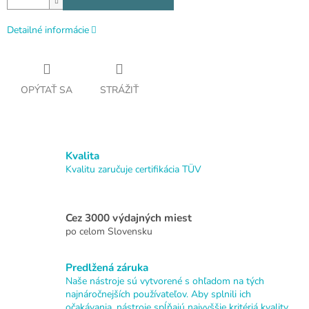
Detailné informácie
OPÝTAŤ SA
STRÁŽIŤ
Kvalita
Kvalitu zaručuje certifikácia TÜV
Cez 3000 výdajných miest
po celom Slovensku
Predlžená záruka
Naše nástroje sú vytvorené s ohľadom na tých
najnáročnejších používateľov. Aby splnili ich
očakávania, nástroje spĺňajú najvyššie kritériá kvality.