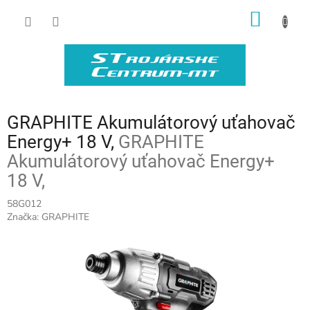
Prejsť
NÁKU
na
obsah
KOŠÍK
GRAPHITE Akumulátorový uťahovač
Energy+ 18 V,
GRAPHITE
Akumulátorový uťahovač Energy+
18 V,
58G012
Značka:
GRAPHITE