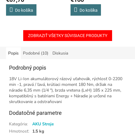
Do košíka
Do košíka
ZOBRAZIŤ VŠETKY SÚVISIACE PRODUKTY
Popis
Podobné (10)
Diskusia
Podrobný popis
18V Li-Ion akumulátorový rázový uťahovák, rýchlosť 0-2200
min -1, pravá / ľavá, krútiaci moment 180 Nm, držiak na
náradie 6,35 mm (1/4 "), brzda vretena (LxH) 185 x 225 mm,
kompatibilný s batériami Energy + Náradie je určené na
skrutkovanie a odstraňovani
Dodatočné parametre
Kategória
:
AKU Stroje
Hmotnosť
:
1.5 kg