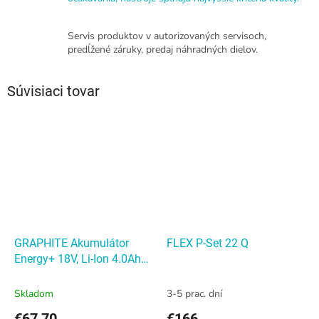
Servis produktov v autorizovaných servisoch,
predĺžené záruky, predaj náhradných dielov.
Súvisiaci tovar
GRAPHITE Akumulátor
FLEX P-Set 22 Q
Energy+ 18V, Li-Ion 4.0Ah
GRAPHITE Akumulátor
Energy+ 18V, Li-Ion
Skladom
3-5 prac. dní
€67,70
€166