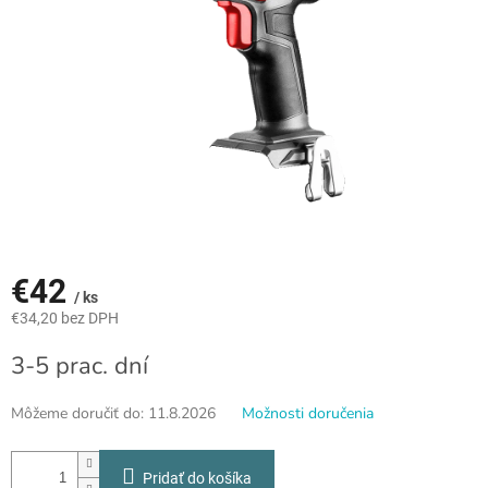
€42
/ ks
€34,20 bez DPH
Jednotková
3-5 prac. dní
cena:
Môžeme doručiť do:
11.8.2026
Možnosti doručenia
Pridať do košíka