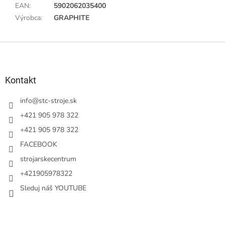
EAN
:
5902062035400
Výrobca
:
GRAPHITE
Z
á
p
ä
Kontakt
t
i
info
@
stc-stroje.sk
e
+421 905 978 322
+421 905 978 322
FACEBOOK
strojarskecentrum
+421905978322
Sleduj náš YOUTUBE