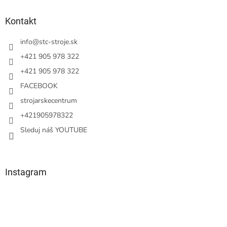
p
ä
Kontakt
t
i
info
@
stc-stroje.sk
e
+421 905 978 322
+421 905 978 322
FACEBOOK
strojarskecentrum
+421905978322
Sleduj náš YOUTUBE
Instagram