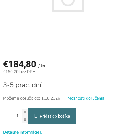
€184,80
/ ks
€150,20 bez DPH
Jednotková
3-5 prac. dní
cena:
Môžeme doručiť do:
10.8.2026
Možnosti doručenia
Pridať do košíka
Detailné informácie