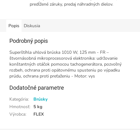
predĺžené záruky, predaj náhradných dielov.
Popis
Diskusia
Podrobný popis
Superštíhla uhlová brúska 1010 W, 125 mm - FR –
štvornásobná mikroprocesorová elektronika: udržovanie
konštantných otáčok pomocou tachogenerátora, pozvoľný
rozbeh, ochrana proti opätovnému spusteniu po výpadku
prúdu, ochrana proti preťaženiu - Motor: vys
Dodatočné parametre
Kategória
:
Brúsky
Hmotnosť
:
5 kg
Výrobca
:
FLEX
Z
á