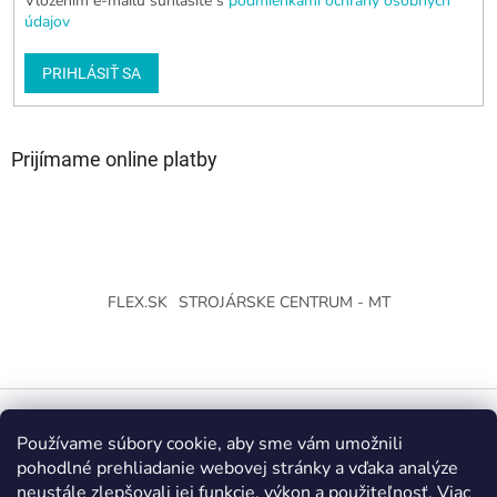
Vložením e-mailu súhlasíte s
podmienkami ochrany osobných
údajov
PRIHLÁSIŤ SA
Prijímame online platby
FLEX.SK
STROJÁRSKE CENTRUM - MT
Používame súbory cookie, aby sme vám umožnili
Vytvoril Shoptet
pohodlné prehliadanie webovej stránky a vďaka analýze
neustále zlepšovali jej funkcie, výkon a použiteľnosť.
Viac