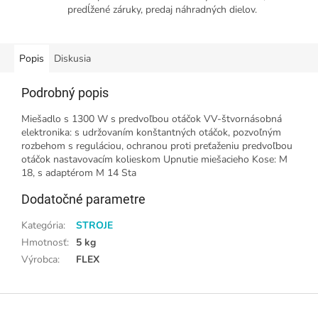
predĺžené záruky, predaj náhradných dielov.
Popis
Diskusia
Podrobný popis
Miešadlo s 1300 W s predvoľbou otáčok VV-štvornásobná
elektronika: s udržovaním konštantných otáčok, pozvoľným
rozbehom s reguláciou, ochranou proti preťaženiu predvoľbou
otáčok nastavovacím kolieskom Upnutie miešacieho Kose: M
18, s adaptérom M 14 Sta
Dodatočné parametre
Kategória
:
STROJE
Hmotnosť
:
5 kg
Výrobca
:
FLEX
Z
á