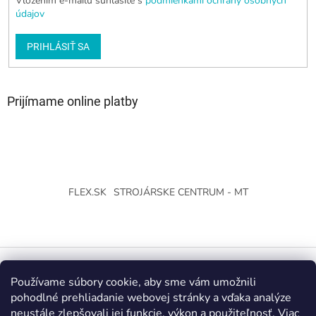
Vložením e-mailu súhlasíte s
podmienkami ochrany osobných
údajov
PRIHLÁSIŤ SA
Prijímame online platby
FLEX.SK
STROJÁRSKE CENTRUM - MT
Používame súbory cookie, aby sme vám umožnili
Vytvoril Shoptet
pohodlné prehliadanie webovej stránky a vďaka analýze
neustále zlepšovali jej funkcie, výkon a použiteľnosť.
Viac