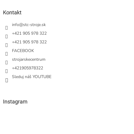
p
ä
Kontakt
t
i
info
@
stc-stroje.sk
e
+421 905 978 322
+421 905 978 322
FACEBOOK
strojarskecentrum
+421905978322
Sleduj náš YOUTUBE
Instagram