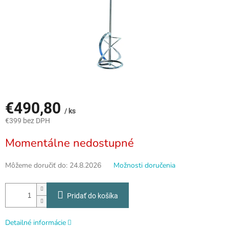
€490,80
/ ks
€399 bez DPH
Jednotková
Momentálne nedostupné
cena:
Môžeme doručiť do:
24.8.2026
Možnosti doručenia
Pridať do košíka
Detailné informácie