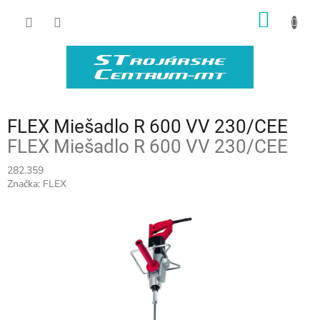
Prejsť
NÁKU
na
obsah
KOŠÍK
FLEX Miešadlo R 600 VV 230/CEE
FLEX Miešadlo R 600 VV 230/CEE
282.359
Značka:
FLEX