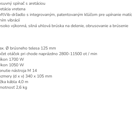
vný spínač s aretáciou
ácia vretena
Vib-držadlo s integrovaným, patentovaným kľúčom pre upínanie matíc
ním vibrácií
ko výkonná, silná uhlová brúska na delenie, obrusovanie a brúsenie
. Ø brúsneho telesa 125 mm
t otáčok pri chode naprázdno 2800-11500 ot / min
kon 1700 W
on 1050 W
tie nástroja M 14
ery (d x v) 340 x 105 mm
a kábla 4,0 m
tnosť 2,6 kg