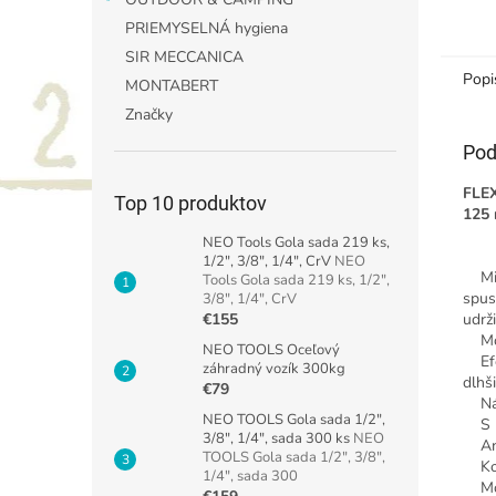
PRIEMYSELNÁ hygiena
SIR MECCANICA
Popi
MONTABERT
Značky
Pod
FLEX
Top 10 produktov
125
NEO Tools Gola sada 219 ks,
1/2", 3/8", 1/4", CrV
NEO
Mikr
Tools Gola sada 219 ks, 1/2",
spus
3/8", 1/4", CrV
€155
udrž
Moto
NEO TOOLS Oceľový
Efek
záhradný vozík 300kg
dlhš
€79
Náro
NEO TOOLS Gola sada 1/2",
S me
3/8", 1/4", sada 300 ks
NEO
Anti
TOOLS Gola sada 1/2", 3/8",
Komp
1/4", sada 300
Možn