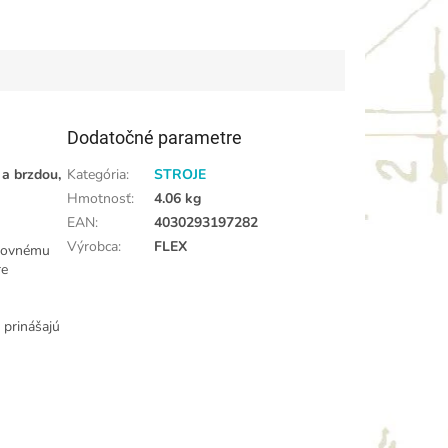
Dodatočné parametre
a brzdou,
Kategória
:
STROJE
Hmotnosť
:
4.06 kg
EAN
:
4030293197282
Výrobca
:
FLEX
ätovnému
re
 prinášajú