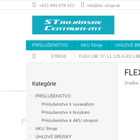
Prejsť
+421 905 978 322
info@stc-stroje.sk
na
obsah
PRÍSLUŠENSTVO
AKU Stroje
UHLOVÉ B
Domov
STROJE
FLEX LBE 17-11 125
FLEX LBE
B
FLE
o
Preskočiť
č
Značka:
Kategórie
kategórie
n
ý
PRÍSLUŠENSTVO
p
Príslušenstvo k vysaváčom
a
Príslušenstvo k brúskam
n
e
Príslušenstvo k AKU strojom
l
AKU Stroje
UHLOVÉ BRÚSKY