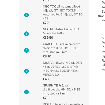
€159
Posu
NEO TOOLS Automobilové
Aret
nájazdy 3T
NEO TOOLS
Soft
Automobilové nájazdy 3T 10-
tlme
478
Vyso
€79
NEO Montážna taška
NEO
Montážna taška
€39,50
Max
Poče
GRAPHITE Frézka na drevo
Prí
dvojbritá dlhá, HM, 10 x 50
Výk
mm, stopka 8 mm
Upnu
€8,10
Rozm
DISTAR MECHANIC SLIDER
Dĺžk
45st. VERZIA 2.0
DISTAR
Hmo
MECHANIC SLIDER 45st.
VERZIA 2.0
€48
GRAPHITE Frézka
drážkovacia, HM, 32 x 6.35
mm, stopka 8 mm
€7
DISTAR Korunka Diamantová