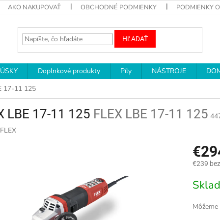
AKO NAKUPOVAŤ
OBCHODNÉ PODMIENKY
PODMIENKY 
HĽADAŤ
RÚSKY
Doplnkové produkty
Píly
NÁSTROJE
DOM
 17-11 125
X LBE 17-11 125
FLEX LBE 17-11 125
44
FLEX
€29
€239 be
Jednotk
Skla
cena:
Môžeme d