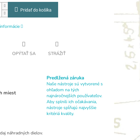
Pridať do košíka
informácie
OPÝTAŤ SA
STRÁŽIŤ
Predlžená záruka
Naše nástroje sú vytvorené s
ohľadom na tých
h miest
najnáročnejších používateľov.
Aby splnili ich očakávania,
nástroje spĺňajú najvyššie
kritériá kvality.
daj náhradných dielov.