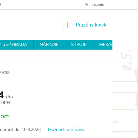
OCHRANY OSOBNÝCH ÚDAJOV
REKLAMAČNÝ PROTOKOL
Prihlásenie
OD
NÁKUPNÝ
Prázdny košík
KOŠÍK
 a ZÁHRADA
NÁRADIE
STROJE
MERADLÁ
BR
7.668
4
/ ks
z DPH
ová
dom
oručiť do:
10.8.2026
Možnosti doručenia