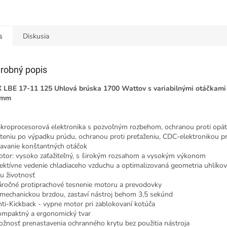
s
Diskusia
robný popis
 LBE 17-11 125 Uhlová brúska 1700 Wattov s variabilnými otáčkami 
 mm
oprocesorová elektronika s pozvoľným rozbehom, ochranou proti op
teniu po výpadku prúdu, ochranou proti preťaženiu, CDC-elektronikou p
iavanie konštantných otáčok
r: vysoko zaťažiteľný, s širokým rozsahom a vysokým výkonom
tívne vedenie chladiaceho vzduchu a optimalizovaná geometria uhlíkov
iu životnosť
čné protiprachové tesnenie motoru a prevodovky
chanickou brzdou, zastaví nástroj behom 3,5 sekúnd
-Kickback - vypne motor pri zablokovaní kotúča
aktný a ergonomický tvar
osť prenastavenia ochranného krytu bez použitia nástroja