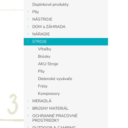
Doplnkové produkty
Píly
NÁSTROJE
DOM a ZÁHRADA
NÁRADIE
STROJE
Vŕtačky
Brúsky
AKU Stroje
Píly
Dielenské vysávače
Frézy
Kompresory
MERADLÁ
BRÚSNY MATERIÁL
OCHRANNÉ PRACOVNÉ
PROSTRIEDKY
OUTDOOR & CAMPING