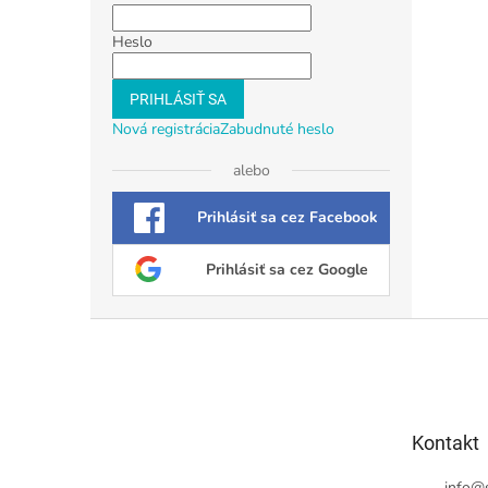
Heslo
PRIHLÁSIŤ SA
Nová registrácia
Zabudnuté heslo
alebo
Prihlásiť sa cez Facebook
Prihlásiť sa cez Google
Z
á
p
ä
t
Kontakt
i
e
info
@