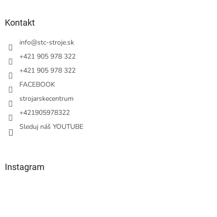
á
p
ä
Kontakt
t
i
info
@
stc-stroje.sk
e
+421 905 978 322
+421 905 978 322
FACEBOOK
strojarskecentrum
+421905978322
Sleduj náš YOUTUBE
Instagram