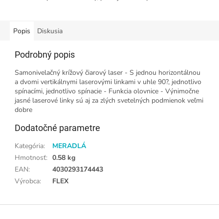
Popis
Diskusia
Podrobný popis
Samonivelačný krížový čiarový laser - S jednou horizontálnou
a dvomi vertikálnymi laserovými linkami v uhle 90?, jednotlivo
spínacími, jednotlivo spínacie - Funkcia olovnice - Výnimočne
jasné laserové linky sú aj za zlých svetelných podmienok veľmi
dobre
Dodatočné parametre
Kategória
:
MERADLÁ
Hmotnosť
:
0.58 kg
EAN
:
4030293174443
Výrobca
:
FLEX
Z