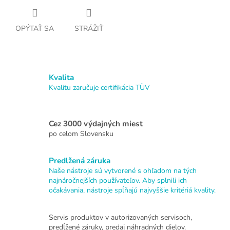
OPÝTAŤ SA
STRÁŽIŤ
Kvalita
Kvalitu zaručuje certifikácia TÜV
Cez 3000 výdajných miest
po celom Slovensku
Predlžená záruka
Naše nástroje sú vytvorené s ohľadom na tých
najnáročnejších používateľov. Aby splnili ich
očakávania, nástroje spĺňajú najvyššie kritériá kvality.
Servis produktov v autorizovaných servisoch,
predĺžené záruky, predaj náhradných dielov.