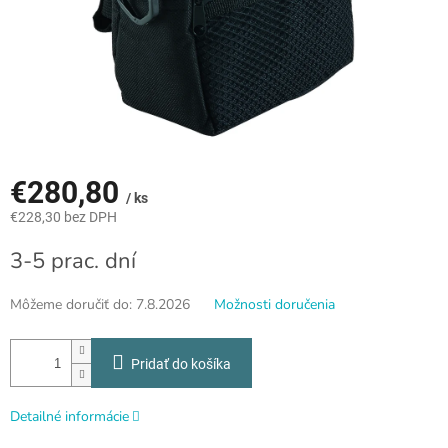
€280,80
/ ks
€228,30 bez DPH
Jednotková
3-5 prac. dní
cena:
Môžeme doručiť do:
7.8.2026
Možnosti doručenia
Pridať do košíka
Detailné informácie