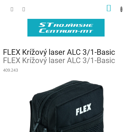
Prejsť
NÁKU
na
obsah
KOŠÍK
FLEX Krížový laser ALC 3/1-Basic
FLEX Krížový laser ALC 3/1-Basic
409.243