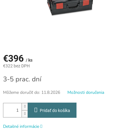
€396
/ ks
€322 bez DPH
Jednotková
3-5 prac. dní
cena:
Môžeme doručiť do:
11.8.2026
Možnosti doručenia
Pridať do košíka
Detailné informácie