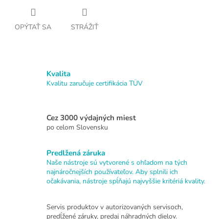
OPÝTAŤ SA
STRÁŽIŤ
Kvalita
Kvalitu zaručuje certifikácia TÜV
Cez 3000 výdajných miest
po celom Slovensku
Predlžená záruka
Naše nástroje sú vytvorené s ohľadom na tých
najnáročnejších používateľov. Aby splnili ich
očakávania, nástroje spĺňajú najvyššie kritériá kvality.
Servis produktov v autorizovaných servisoch,
predĺžené záruky, predaj náhradných dielov.