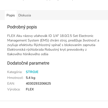
Popis
Diskusia
Podrobný popis
FLEX Aku rázovy uťahovák ID 1/4" 18.0/2.5 Set Electronic
Management System (EMS) chráni stroj, predlžuje životnosť a
zvyšuje efektivitu Rýchlostný spínač s blokovaním zapnutia
Elektronická rýchlobrzda Robustný kryt prevodovky z
tlakového hliníkového odlia
Dodatočné parametre
Kategória
:
STROJE
Hmotnosť
:
5.4 kg
EAN
:
4030293206625
Výrobca
:
FLEX
Z