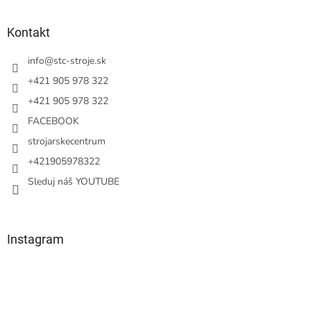
á
p
ä
Kontakt
t
i
info
@
stc-stroje.sk
e
+421 905 978 322
+421 905 978 322
FACEBOOK
strojarskecentrum
+421905978322
Sleduj náš YOUTUBE
Instagram