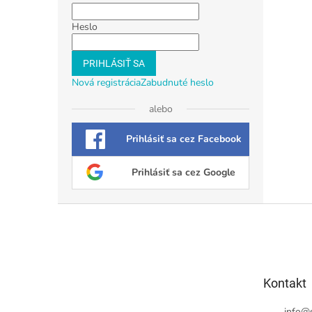
Heslo
PRIHLÁSIŤ SA
Nová registrácia
Zabudnuté heslo
alebo
Prihlásiť sa cez Facebook
Prihlásiť sa cez Google
Z
á
p
ä
t
Kontakt
i
e
info
@