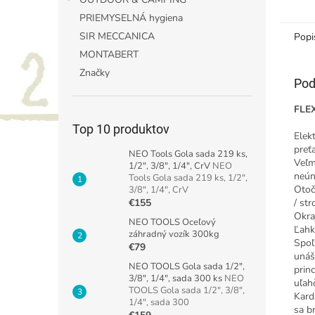
PRIEMYSELNÁ hygiena
SIR MECCANICA
Popi
MONTABERT
Značky
Pod
FLEX
Top 10 produktov
Elek
preť
NEO Tools Gola sada 219 ks,
Veľm
1/2", 3/8", 1/4", CrV
NEO
neún
Tools Gola sada 219 ks, 1/2",
Otoč
3/8", 1/4", CrV
€155
/ str
Okra
NEO TOOLS Oceľový
Ľahk
záhradný vozík 300kg
Spoľ
€79
unáš
NEO TOOLS Gola sada 1/2",
prin
3/8", 1/4", sada 300 ks
NEO
uľah
TOOLS Gola sada 1/2", 3/8",
Kard
1/4", sada 300
sa b