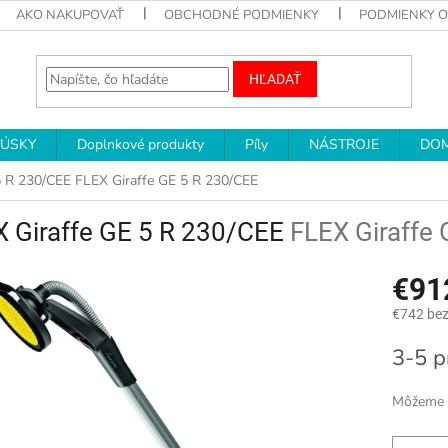
AKO NAKUPOVAŤ
OBCHODNÉ PODMIENKY
PODMIENKY 
HĽADAŤ
RÚSKY
Doplnkové produkty
Píly
NÁSTROJE
DOM
5 R 230/CEE
FLEX Giraffe GE 5 R 230/CEE
X Giraffe GE 5 R 230/CEE
FLEX Giraffe
€91
€742 be
Jednotk
3-5 p
cena:
Môžeme d