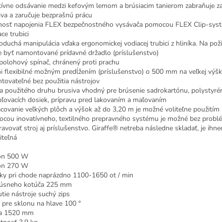
tívne odsávanie medzi kefovým lemom a brúsiacim tanierom zabraňuje z
iva a zaručuje bezprašnú prácu
osť napojenia FLEX bezpečnostného vysávača pomocou FLEX Clip-sys
ce trubici
oduchá manipulácia vďaka ergonomickej vodiacej trubici z hliníka. Na pož
 byť namontované prídavné držadlo (príslušenstvo)
polohový spínač, chránený proti prachu
i flexibilné možným predĺžením (príslušenstvo) o 500 mm na veľkej výšk
tovateľné bez použitia nástrojov
a použitého druhu brusiva vhodný pre brúsenie sadrokartónu, polystyré
pľovacích dosiek, prípravu pred lakovaním a maľovaním
covanie veľkých plôch a výšok až do 3,20 m je možné voliteľne použití
cou inovatívneho, textilného prepravného systému je možné bez prob
ravovať stroj aj príslušenstvo. Giraffe® netreba následne skladať, je ihne
iteľná
on 500 W
on 270 W
ky pri chode naprázdno 1100-1650 ot / min
úsneho kotúča 225 mm
tie nástroje suchý zips
 pre sklonu na hlave 100 °
ka 1520 mm