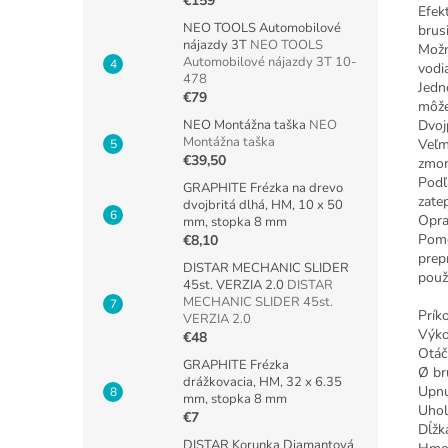
€159
Efek
NEO TOOLS Automobilové
brus
nájazdy 3T
NEO TOOLS
Možn
Automobilové nájazdy 3T 10-
vodia
478
Jedn
€79
môže
NEO Montážna taška
NEO
Dvoj
Montážna taška
Veľm
€39,50
zmon
Podľ
GRAPHITE Frézka na drevo
zate
dvojbritá dlhá, HM, 10 x 50
Opra
mm, stopka 8 mm
Pomo
€8,10
prep
DISTAR MECHANIC SLIDER
použ
45st. VERZIA 2.0
DISTAR
MECHANIC SLIDER 45st.
Prík
VERZIA 2.0
Výk
€48
Otáč
GRAPHITE Frézka
Ø br
drážkovacia, HM, 32 x 6.35
Upnu
mm, stopka 8 mm
Uhol
€7
Dĺž
DISTAR Korunka Diamantová