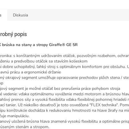
s
Diskusia
robný popis
 brúska na stany a stropy Giraffe® GE 5R
tronika: s konštantným udržovaním otáčok, pozvoľným rozbehom, ochran
aženiu a predvoľbou otáčok sa stavícím kolieskom
i dobre uchopiteľný, ľahký stroj s optimálnym komfortom pre obsluhu.
avnú prácu a ergonomické držanie
ný okrajový segment umožňuje opracovanie prechodov plôch stena / ste
op
jový segment je možné otáčať bez prerušenia práce pohybom stroja
é vedenie: vďaka optimálnemu vyváženie medzi motorom a brúsnou hla
ahlivý prenos sily a vysoká flexibilita vďaka flexibilnej pohonnej hriadeli
ací tanier. Už niekoľko desaťročí je toto osvedčená "FLEX technika". Po
cípu konštrukcie dochádza k redukovaniu hmotnosti na hlave žirafy na m
čuje manipuláciu.
anový uložená brúsna hlava znamená vysokú flexibilitu a optimálne pri
rúseným stenám a stropom.