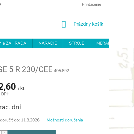
OCHRANY OSOBNÝCH ÚDAJOV
REKLAMAČNÝ PROTOKOL
Prihlásenie
OD
NÁKUPNÝ
Prázdny košík
KOŠÍK
 a ZÁHRADA
NÁRADIE
STROJE
MERADLÁ
BR
 GE 5 R 230/CEE
405.892
2,60
/ ks
z DPH
ová
rac. dní
oručiť do:
11.8.2026
Možnosti doručenia