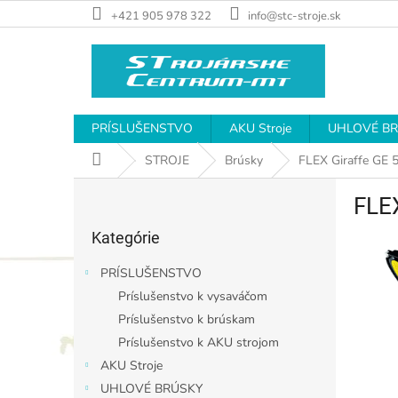
Prejsť
+421 905 978 322
info@stc-stroje.sk
na
obsah
PRÍSLUŠENSTVO
AKU Stroje
UHLOVÉ B
Domov
STROJE
Brúsky
FLEX Giraffe GE 
B
FLE
o
Preskočiť
č
Kategórie
kategórie
n
ý
PRÍSLUŠENSTVO
p
Príslušenstvo k vysaváčom
a
Príslušenstvo k brúskam
n
e
Príslušenstvo k AKU strojom
l
AKU Stroje
UHLOVÉ BRÚSKY