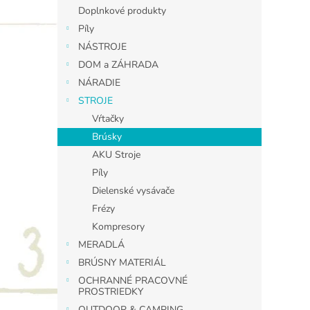
Doplnkové produkty
Píly
NÁSTROJE
DOM a ZÁHRADA
NÁRADIE
STROJE
Vŕtačky
Brúsky
AKU Stroje
Píly
Dielenské vysávače
Frézy
Kompresory
MERADLÁ
BRÚSNY MATERIÁL
OCHRANNÉ PRACOVNÉ
PROSTRIEDKY
OUTDOOR & CAMPING