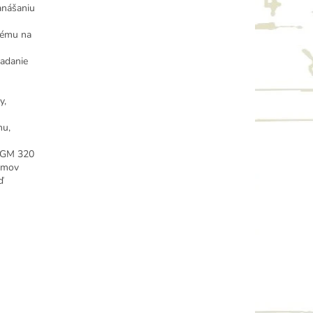
anášaniu
tému na
iadanie
y,
nu,
m GM 320
lémov
ď