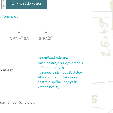
Pridať do košíka
informácie
OPÝTAŤ SA
STRÁŽIŤ
Predlžená záruka
Naše nástroje sú vytvorené s
ohľadom na tých
h miest
najnáročnejších používateľov.
Aby splnili ich očakávania,
nástroje spĺňajú najvyššie
kritériá kvality.
daj náhradných dielov.