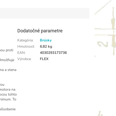
Dodatočné parametre
Kategória
:
Brúsky
Hmotnosť
:
6.82 kg
ou proti
EAN
:
4030293173736
Výrobca
:
FLEX
 Umožňuje
na a stena
vou
 motora na
mocou tohto
inimum. To
spôsobenie