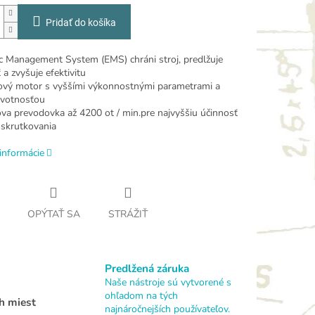
Pridať do košíka
ic Management System (EMS) chráni stroj, predlžuje
 a zvyšuje efektivitu
ový motor s vyššími výkonnostnými parametrami a
ivotnosťou
va p
revodovka až 4200 ot / min.
pre najvyššiu účinnosť
 skrutkovania
informácie
OPÝTAŤ SA
STRÁŽIŤ
Predlžená záruka
Naše nástroje sú vytvorené s
ohľadom na tých
h miest
najnáročnejších používateľov.