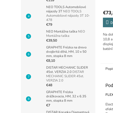
€159
NEO TOOLS Automobilové
nájazdy 3T
NEO TOOLS
€73,
Automobilové nájazdy 3T 10-
478
D
€79
NEO Montážna taška
NEO
Na dob
Montážna taška
10,8 a
€39,50
disple
GRAPHITE Frézka na drevo
batéri
dvojbritá dlhá, HM, 10 x 50
mm, stopka 8 mm
€8,10
DISTAR MECHANIC SLIDER
Popi
45st. VERZIA 2.0
DISTAR
MECHANIC SLIDER 45st.
VERZIA 2.0
Pod
€48
GRAPHITE Frézka
FLEX
drážkovacia, HM, 32 x 6.35
mm, stopka 8 mm
Elec
€7
efekt
DISTAR Korunka Diamantová