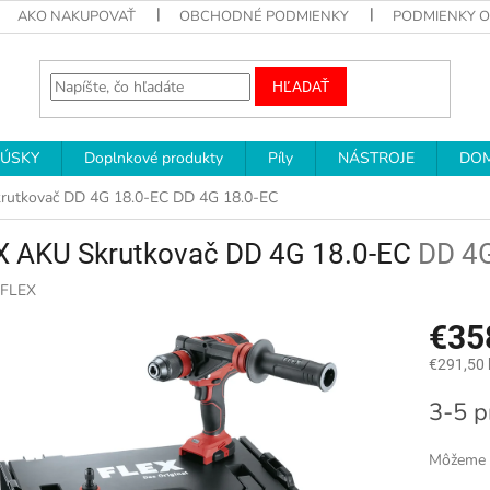
AKO NAKUPOVAŤ
OBCHODNÉ PODMIENKY
PODMIENKY 
HĽADAŤ
RÚSKY
Doplnkové produkty
Píly
NÁSTROJE
DOM
rutkovač DD 4G 18.0-EC
DD 4G 18.0-EC
X AKU Skrutkovač DD 4G 18.0-EC
DD 4G
FLEX
€35
€291,50
Jednotk
3-5 p
cena:
Môžeme d