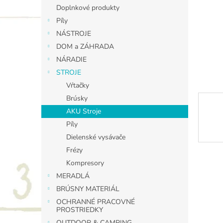
Doplnkové produkty
Píly
NÁSTROJE
DOM a ZÁHRADA
NÁRADIE
STROJE
Vŕtačky
Brúsky
AKU Stroje
Píly
Dielenské vysávače
Frézy
Kompresory
MERADLÁ
BRÚSNY MATERIÁL
OCHRANNÉ PRACOVNÉ
PROSTRIEDKY
OUTDOOR & CAMPING