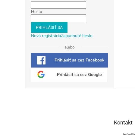
Heslo
PRIHLÁSIŤ SA
Nová registrácia
Zabudnuté heslo
alebo
Prihlásiť sa cez Facebook
Prihlásiť sa cez Google
Z
á
p
ä
t
Kontakt
i
e
info
@