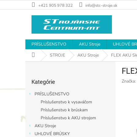
Prejsť
+421 905 978 322
info@stc-stroje.sk
na
obsah
PRÍSLUŠENSTVO
AKU Stroje
UHLOVÉ B
Domov
STROJE
AKU Stroje
FLEX AKU Sk
B
FLE
o
Preskočiť
č
Značka:
Kategórie
kategórie
n
ý
PRÍSLUŠENSTVO
p
Príslušenstvo k vysaváčom
a
Príslušenstvo k brúskam
n
e
Príslušenstvo k AKU strojom
l
AKU Stroje
UHLOVÉ BRÚSKY