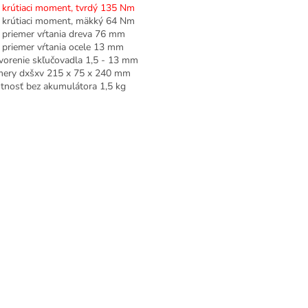
 krútiaci moment, tvrdý 135 Nm
 krútiaci moment, mäkký 64 Nm
 priemer vŕtania dreva 76 mm
 priemer vŕtania ocele 13 mm
vorenie skľučovadla 1,5 - 13 mm
ery dxšxv 215 x 75 x 240 mm
nosť bez akumulátora 1,5 kg