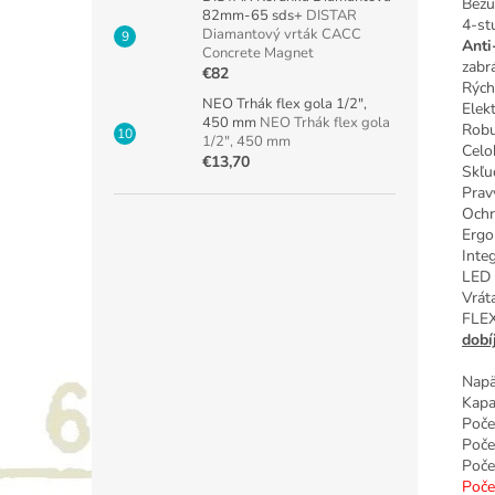
Bezu
82mm-65 sds+
DISTAR
4-st
Diamantový vrták CACC
Anti
Concrete Magnet
zabrá
€82
Rých
NEO Trhák flex gola 1/2",
Elek
450 mm
NEO Trhák flex gola
Robu
1/2", 450 mm
Celo
€13,70
Skľu
Prav
Ochr
Ergo
Inte
LED 
Vrát
FLEX
dobí
Napä
Kapa
Poče
Poče
Poče
Poče