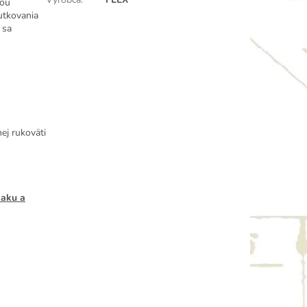
ťou
rutkovania
 sa
ej rukoväti
 aku a