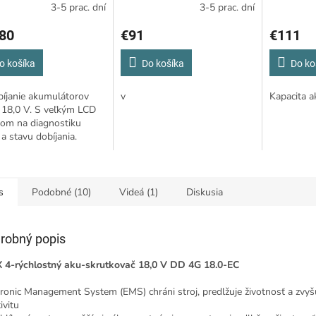
3-5 prac. dní
3-5 prac. dní
80
€91
€111
o košíka
Do košíka
Do ko
íjanie akumulátorov
v
Kapacita a
 18,0 V. S veľkým LCD
jom na diagnostiku
í a stavu dobíjania.
s
Podobné (10)
Videá (1)
Diskusia
robný popis
 4-rýchlostný aku-skrutkovač 18,0 V DD 4G 18.0-EC
tronic Management System (EMS) chráni stroj, predlžuje životnosť a zvyš
ivitu