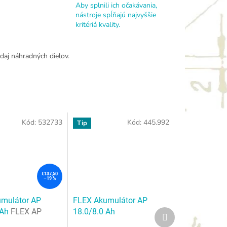
Aby splnili ich očakávania,
nástroje spĺňajú najvyššie
kritériá kvality.
daj náhradných dielov.
Kód:
532733
Kód:
445.992
Tip
€137,50
–19 %
mulátor AP
FLEX Akumulátor AP
 Ah
FLEX AP
18.0/8.0 Ah
Ďalší
produkt
 Ah