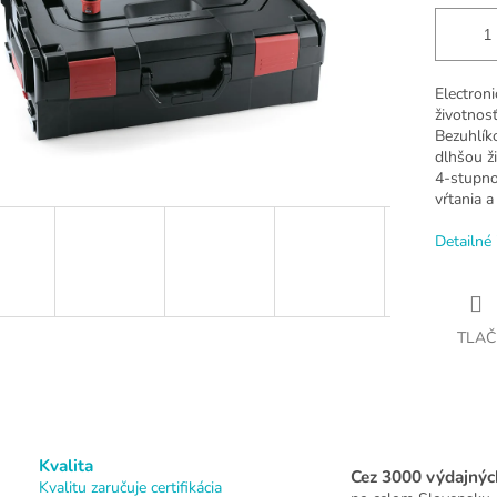
Electron
životnosť
Bezuhlík
dlhšou ž
4-stupno
vŕtania a
Detailné 
TLAČ
Kvalita
Cez 3000 výdajnýc
Kvalitu zaručuje certifikácia