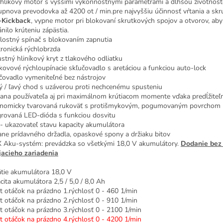
hlíkový motor s vyššími výkonnostnými parametrami a dlhšou životnos
upnova p
revodovka až 4200 ot / min.
pre najvyššiu účinnosť vŕtania a sk
-Kickback
, vypne motor pri blokovaní skrutkových spojov a otvorov, aby
nilo krúteniu zápästia.
lostný spínač s blokovaním zapnutia
tronická rýchlobrzda
stný hliníkový kryt z tlakového odliatku
kovové rýchloupínacie skľučovadlo s aretáciou a funkciou auto-lock
čovadlo vymeniteľné bez nástrojov
ý / ľavý chod s uzáverou proti nechcenému spusteniu
ana používateľa aj pri maximálnom krútiacom momente vďaka predĺžiteľn
nomicky tvarovaná rukoväť s protišmykovým, pogumovaným povrchom
grovaná LED-dióda s funkciou dosvitu
- ukazovateľ stavu kapacity akumulátora
ane prídavného držadla, opaskové spony a držiaku bitov
 Aku-systém: prevádzka so všetkými 18,0 V akumulátory.
Dodanie bez
jacieho zariadenia
tie akumulátora 18,0 V
cita akumulátora 2,5 / 5,0 / 8,0 Ah
t otáčok na prázdno 1.rýchlosť 0 - 460 1/min
t otáčok na prázdno 2.rýchlosť 0 - 910 1/min
t otáčok na prázdno 3.rýchlosť 0 - 2100 1/min
t otáčok na prázdno 4.rýchlosť 0 - 4200 1/min