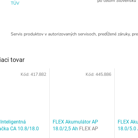
po celom Slovensku
TÜV
Servis produktov v autorizovaných servisoch, predĺžené záruky, pre
iaci tovar
Kód:
417.882
Kód:
445.886
Inteligentná
FLEX Akumulátor AP
FLEX Aku
ačka CA 10.8/18.0
18.0/2,5 Ah
FLEX AP
18.0/5.0
CA 10.8/18.0
18.0/2,5 Ah
18.0/5.0