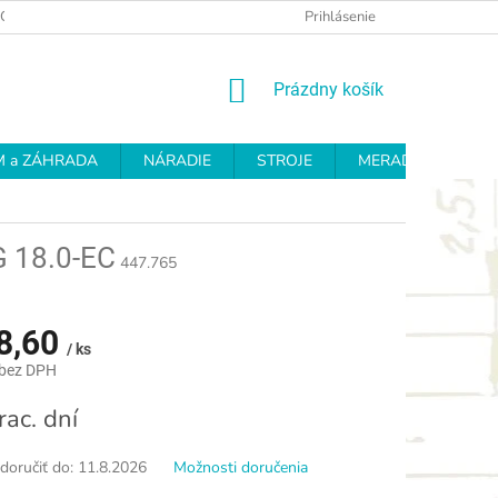
OCHRANY OSOBNÝCH ÚDAJOV
REKLAMAČNÝ PROTOKOL
Prihlásenie
OD
NÁKUPNÝ
Prázdny košík
KOŠÍK
 a ZÁHRADA
NÁRADIE
STROJE
MERADLÁ
BR
 18.0-EC
447.765
8,60
/ ks
 bez DPH
ová
rac. dní
oručiť do:
11.8.2026
Možnosti doručenia