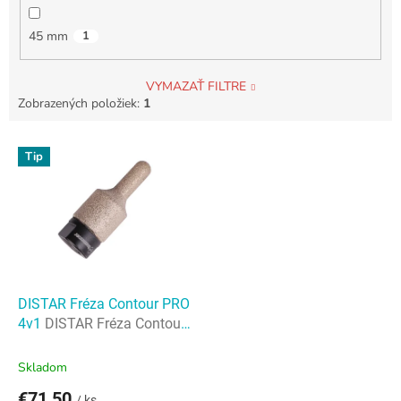
45 mm
1
VYMAZAŤ FILTRE
Zobrazených položiek:
1
V
Tip
ý
p
i
s
p
r
o
d
DISTAR Fréza Contour PRO
u
4v1
DISTAR Fréza Contour
k
PRO 4v1
t
Skladom
o
€71,50
/ ks