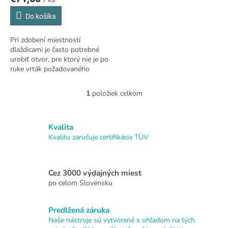
v
Do košíka
Pri zdobení miestností
dlaždicami je často potrebné
urobiť otvor, pre ktorý nie je po
ruke vrták požadovaného
priemeru. Na pomoc
prichádzajú obrysové frézy
1
položiek celkom
O
Baumesser Contour Pro...
v
l
á
Kvalita
d
Kvalitu zaručuje certifikácia TÜV
a
c
i
Cez 3000 výdajných miest
e
po celom Slovensku
p
r
v
Predlžená záruka
k
Naše nástroje sú vytvorené s ohľadom na tých
y