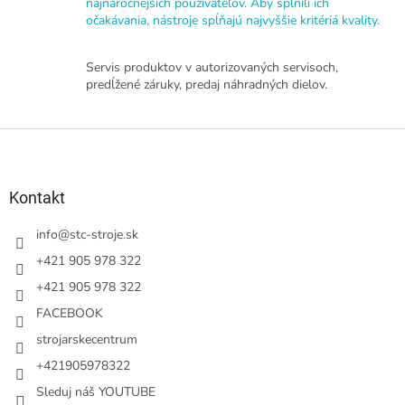
najnáročnejších používateľov. Aby splnili ich
v
očakávania, nástroje spĺňajú najvyššie kritériá kvality.
ý
p
i
Servis produktov v autorizovaných servisoch,
s
predĺžené záruky, predaj náhradných dielov.
u
Z
á
p
ä
Kontakt
t
i
info
@
stc-stroje.sk
e
+421 905 978 322
+421 905 978 322
FACEBOOK
strojarskecentrum
+421905978322
Sleduj náš YOUTUBE