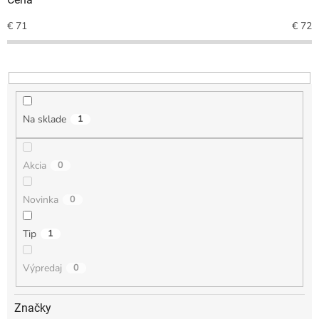
d
€
71
€
72
u
k
t
o
v
Na sklade
1
Akcia
0
Novinka
0
Tip
1
Výpredaj
0
Značky