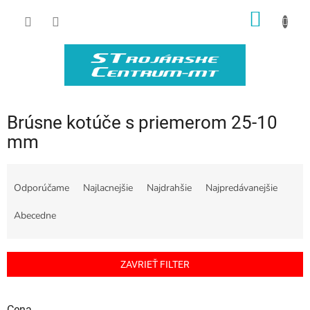
Prejsť
NÁKU
na
obsah
KOŠÍK
Brúsne kotúče s priemerom 25-10
mm
R
a
Odporúčame
Najlacnejšie
Najdrahšie
Najpredávanejšie
d
e
Abecedne
n
i
e
ZAVRIEŤ FILTER
p
r
o
Cena