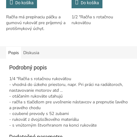
Do košíka
Do košíka
Račňa má prepínaciu páčku a
1/2 "Račňa s rotačnou
gumovú rukoväť pre príjemný a
rukoväťou
protišmykový úchyt.
Popis
Diskusia
Podrobný popis
1/4 "Račňa s rotačnou rukoväťou
- vhodná do úzkeho priestoru, napr. Pri práci na radiátoroch,
nastavovanie motorov atď ...
- otáčaním rukoväte uťahujú
- račňa s tlačidlom pre uvoľnenie nástavcov a prepnutie ľavého
a pravého chodu
- ozubené prevody s 52 zubami
- rukoväť z dvojzložkového materiálu
- s vnútorným štvorhranom na konci rukoväte
Dodatočné parametre