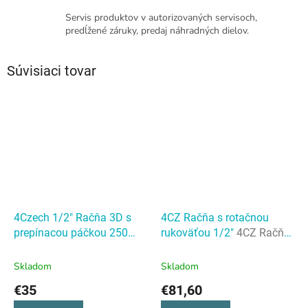
Servis produktov v autorizovaných servisoch,
predĺžené záruky, predaj náhradných dielov.
Súvisiaci tovar
4Czech 1/2" Račňa 3D s
4CZ Račňa s rotačnou
prepínacou páčkou 250
rukoväťou 1/2"
4CZ Račňa
mm, 30 zubov
s rotačnou rukoväťou 1/2"
Skladom
Skladom
€35
€81,60