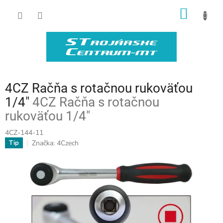
Prejsť
NÁKU
na
obsah
KOŠÍK
4CZ Račňa s rotačnou rukoväťou
1/4"
4CZ Račňa s rotačnou
rukoväťou 1/4"
4CZ-144-11
Značka:
4Czech
Tip