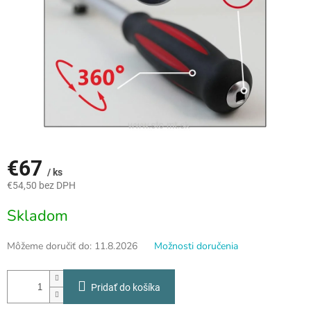
€67
/ ks
€54,50 bez DPH
Jednotková
Skladom
cena:
Môžeme doručiť do:
11.8.2026
Možnosti doručenia
Pridať do košíka