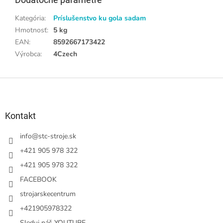
Kategória
:
Príslušenstvo ku gola sadam
Hmotnosť
:
5 kg
EAN
:
8592667173422
Výrobca
:
4Czech
Z
á
p
ä
Kontakt
t
i
info
@
stc-stroje.sk
e
+421 905 978 322
+421 905 978 322
FACEBOOK
strojarskecentrum
+421905978322
Sleduj náš YOUTUBE