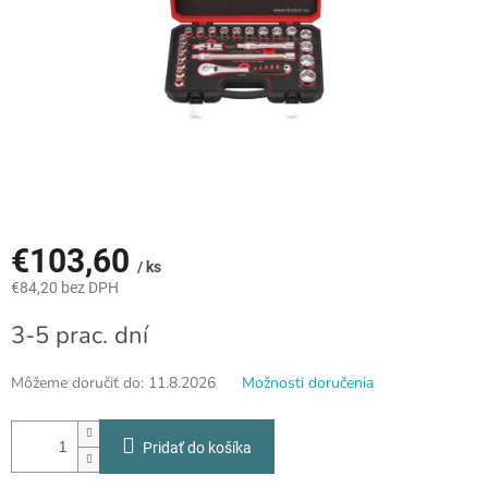
€103,60
/ ks
€84,20 bez DPH
Jednotková
3-5 prac. dní
cena:
Môžeme doručiť do:
11.8.2026
Možnosti doručenia
Pridať do košíka