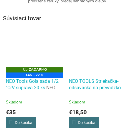
predĺžené záruky, predaj náhradných dielov.
Súvisiaci tovar
ZADARMO
Z
A
€45
–22 %
D
NEO Tools Gola sada 1/2
NEO TOOLS Striekačka-
A
R
"CrV súprava 20 ks
NEO
odsávačka na prevádzkové
M
Tools Gola sada 1/2 "CrV
kvapaliny 500 ml
O
súprava 20 ks
Skladom
Skladom
€35
€18,50
Do košíka
Do košíka