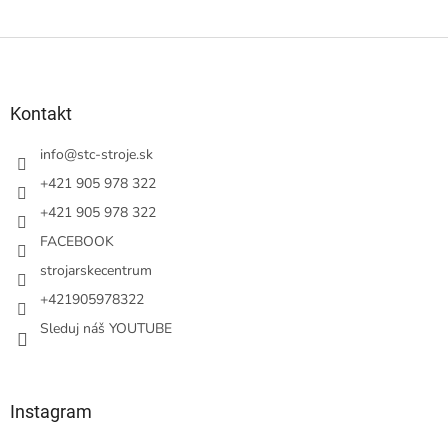
Z
á
p
ä
Kontakt
t
i
info
@
stc-stroje.sk
e
+421 905 978 322
+421 905 978 322
FACEBOOK
strojarskecentrum
+421905978322
Sleduj náš YOUTUBE
Instagram