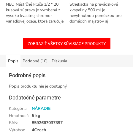
NEO Nástrčné kľúče 1/2 " 20
Striekačka na prevádzkové
kusová súprava je vyrobená z
kvapaliny 500 ml je
vysoko kvalitnej chromo-
nevyhnutnou pomôckou pre
vanádiovej ocele, ktorá zaručuje
domácich majstrov aj
dlhoročnú odolnosť
profesionálnych užívateľov.
Vyrobené z odolného
materiálu PP + PVC, zaisťuje...
ZOBRAZIŤ VŠETKY SÚVISIACE PRODUKTY
Popis
Podobné (10)
Diskusia
Podrobný popis
Popis produktu nie je dostupný
Dodatočné parametre
Kategória
:
NÁRADIE
Hmotnosť
:
5 kg
EAN
:
8592667037397
Výrobca
:
4Czech