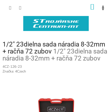
Prejsť
NÁKU
na
obsah
KOŠÍK
1/2" 23dielna sada náradia 8-32mm
+ račňa 72 zubov
1/2" 23dielna sada
náradia 8-32mm + račňa 72 zubov
4CZ-126-23
Značka:
4Czech